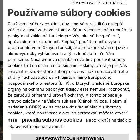
prístup k životu. Práve kombinácia športového a
dobrodružného ducha je tým, čo spája Borisa Valábika a
značku Jeep
.
®
GALÉRIA