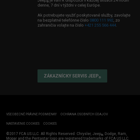
Jeep
je vám k dispozícii v každej situácii 24 hodín
®
denne, 7 dní v týždni v celej Európe.
Partnerstvo: Jeep
& Spartan
®
Ak potrebujete využiť poskytované služby, zavolajte
na bezplatné telefónne číslo
0800 111 992
, zo
zahraničia volajte na číslo
+421 255 566 444
.
ZÁKAZNÍCKY SERVIS JEEP
®
VŠEOBECNÉ PRÁVNE PODMIENKY
OCHRANA OSOBNÝCH ÚDAJOV
NASTAVENIE COOKIES
COOKIES
©2017 FCA US LLC. All Rights Reserved. Chrysler, Jeep
, Dodge, Ram,
®
Mopar and the Pentastar logo are registered trademarks of FCA US LLC.