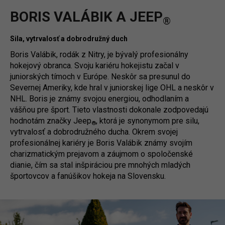
BORIS VALÁBIK A JEEP
®
Sila, vytrvalosť a dobrodružný duch
Boris Valábik, rodák z Nitry, je bývalý profesionálny
hokejový obranca. Svoju kariéru hokejistu začal v
juniorských tímoch v Európe. Neskôr sa presunul do
Severnej Ameriky, kde hral v juniorskej lige OHL a neskôr v
NHL. Boris je známy svojou energiou, odhodlaním a
vášňou pre šport. Tieto vlastnosti dokonale zodpovedajú
hodnotám značky Jeep
, ktorá je synonymom pre silu,
®
vytrvalosť a dobrodružného ducha. Okrem svojej
profesionálnej kariéry je Boris Valábik známy svojím
charizmatickým prejavom a záujmom o spoločenské
dianie, čím sa stal inšpiráciou pre mnohých mladých
športovcov a fanúšikov hokeja na Slovensku.