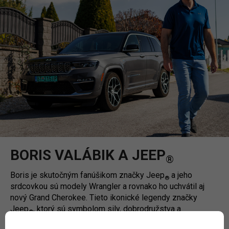
BORIS VALÁBIK A JEEP
®
Boris je skutočným fanúšikom značky Jeep
a jeho
®
srdcovkou sú modely Wrangler a rovnako ho uchvátil aj
nový Grand Cherokee. Tieto ikonické legendy značky
Jeep
, ktorý sú symbolom sily, dobrodružstva a
®
nezávislosti, dokonale odrážajú Borisovu osobnosť a jeho