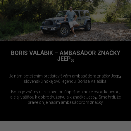
BORIS VALÁBIK – AMBASÁDOR ZNAČKY
JEEP
®
Je nám potešením predstaviť vám ambasádora značky Jeep
,
®
slovenskú hokejovú legendu, Borisa Valábika.
Boris je známy nielen svojou úspešnou hokejovou kariérou,
ale aj vášňou k dobrodružstvu a k značke Jeep
. Sme hrdí, že
®
práve on je naším ambasádorom značky.