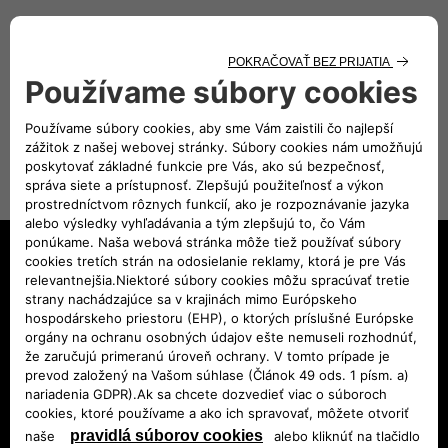
Používaním Máp Google sa na vás ako používateľa tejto webovej
stránky vzťahujú dodatočné podmienky používania služby Google
Maps a Google Earth (vrátane pravidiel ochrany súkromia
spoločnosti Google:
Pravidlá ochrany súkromia – Ochrana
súkromia a Zmluvné podmienky – Google
).
MODELY
Avenger e-Hybrid
Avenger Electric
Avenger Benzín
Avenger 4xe
Compass e-Hybrid