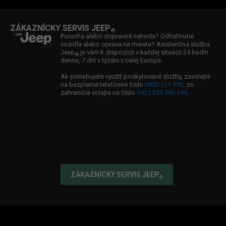
Jeep
Ducking
Zvolávacia akcia TAKATA
®
Ambasádor značky Jeep
: Boris Valábik
Ponuka wallboxov
®
ZÁKAZNÍCKY SERVIS JEEP
®
Ambasádorka značky Jeep
: Viktória Forster
®
Porucha alebo dopravná nehoda? Odtiahnutie
vozidla alebo oprava na mieste? Asistenčná služba
Ambasádor značky Jeep
: William Fox Pitt
®
Jeep
je vám k dispozícii v každej situácii 24 hodín
®
denne, 7 dní v týždni v celej Európe.
Partnerstvo: Jeep
& Spartan
®
Ak potrebujete využiť poskytované služby, zavolajte
na bezplatné telefónne číslo
0800 111 992
, zo
zahraničia volajte na číslo
+421 255 566 444
.
ZÁKAZNÍCKY SERVIS JEEP
®