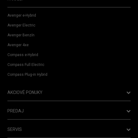
Avenger e-Hybrid
Avenger Electric
Avenger Benzín
Avenger 4xe
Compass e-Hybrid
Compass Full Electric
Compass Plug-in Hybrid
AKCIOVÉ PONUKY
Ponuka Operatívneho leasingu
PREDAJ
Nový Jeep® Compass je tu!
Cenníky
Jeep
Avenger - dopredaj skladových zásob
SERVIS
®
Konfigurátor