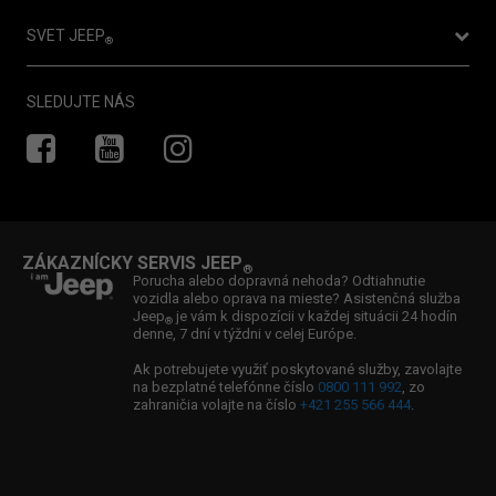
Jeep
Avenger už aj vo verzii 4xe
®
Objednať vozidlo do servisu
Testovacia jazda
SVET JEEP
®
Vyhľadať servis
Cenová ponuka
Novinky
Záruka
SLEDUJTE NÁS
Vyhľadať predajcu
Newsletter
Asistencia
Kontaktujte nás
Súťaže
Zákaznícky servis
Jeep
Ducking
Zvolávacia akcia TAKATA
®
Ambasádor značky Jeep
: Boris Valábik
Ponuka wallboxov
®
ZÁKAZNÍCKY SERVIS JEEP
®
Ambasádorka značky Jeep
: Viktória Forster
®
Porucha alebo dopravná nehoda? Odtiahnutie
vozidla alebo oprava na mieste? Asistenčná služba
Ambasádor značky Jeep
: William Fox Pitt
®
Jeep
je vám k dispozícii v každej situácii 24 hodín
®
denne, 7 dní v týždni v celej Európe.
Partnerstvo: Jeep
& Spartan
®
Ak potrebujete využiť poskytované služby, zavolajte
na bezplatné telefónne číslo
0800 111 992
, zo
zahraničia volajte na číslo
+421 255 566 444
.