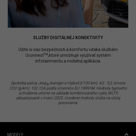
SLUŽBY DIGITÁLNEJ KONEKTIVITY
Užite si viac bezpečnosti a komfortu vďaka službám
TM
Uconnect
,ktoré umožňuje využívať systém
infotainmentu a mobilná aplikácia.
Spotreba paliva Jeep
Avenger e-Hybrid (l/100 km):
4,5 - 5,5; emisie
®
CO2 (g/km): 102-124, podľa smernice EU 1999/94. Hodnoty typového
schválenia určené na základe kombinovaného cyklu WLTP,
aktualizované v marci 2023. Uvedené hodnoty slúžia na účely
porovnania.
MODELY