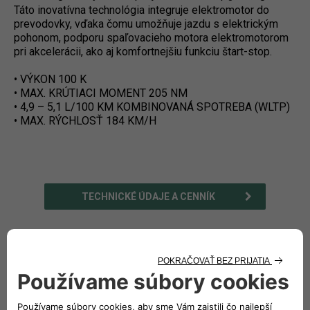
Táto inovatívna technológia integruje elektromotor do
prevodovky, vďaka čomu umožňuje jazdu s elektrickým
pohonom, podporu spaľovacieho motora elektromotorom
pri akcelerácii, ako aj komfortnejšiu funkciu štart-stop.
• VÝKON 100 K
• MAX. KRÚTIACI MOMENT 205 NM
• 4,9 – 5,1 L/100 KM KOMBINOVANÁ SPOTREBA (WLTP)
• MAX. RÝCHLOSŤ 184 KM/H
TECHNICKÉ ÚDAJE A CENNÍK
VYBERTE SI VÁŠ JEEP®
AVENGER