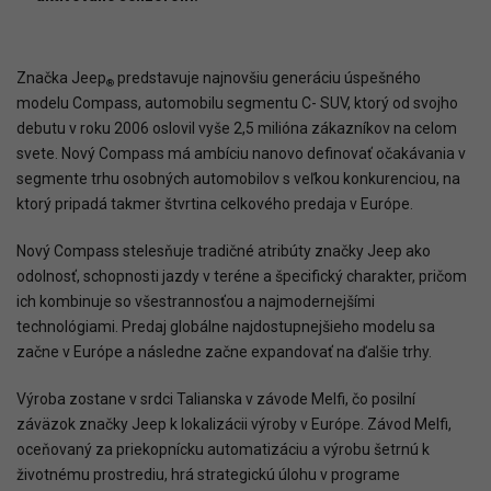
Značka Jeep
predstavuje najnovšiu generáciu úspešného
®
modelu Compass, automobilu segmentu C- SUV, ktorý od svojho
debutu v roku 2006 oslovil vyše 2,5 milióna zákazníkov na celom
svete. Nový Compass má ambíciu nanovo definovať očakávania v
segmente trhu osobných automobilov s veľkou konkurenciou, na
ktorý pripadá takmer štvrtina celkového predaja v Európe.
Nový Compass stelesňuje tradičné atribúty značky Jeep ako
odolnosť, schopnosti jazdy v teréne a špecifický charakter, pričom
ich kombinuje so všestrannosťou a najmodernejšími
technológiami. Predaj globálne najdostupnejšieho modelu sa
začne v Európe a následne začne expandovať na ďalšie trhy.
Výroba zostane v srdci Talianska v závode Melfi, čo posilní
záväzok značky Jeep k lokalizácii výroby v Európe. Závod Melfi,
oceňovaný za priekopnícku automatizáciu a výrobu šetrnú k
životnému prostrediu, hrá strategickú úlohu v programe