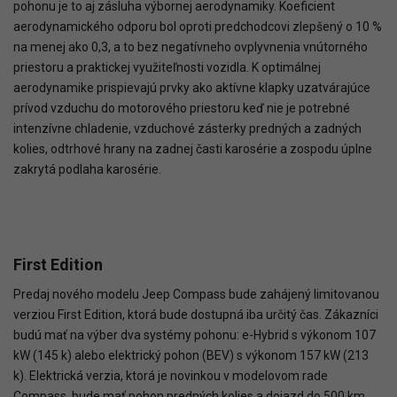
pohonu je to aj zásluha výbornej aerodynamiky. Koeficient
aerodynamického odporu bol oproti predchodcovi zlepšený o 10 %
na menej ako 0,3, a to bez negatívneho ovplyvnenia vnútorného
priestoru a praktickej využiteľnosti vozidla. K optimálnej
aerodynamike prispievajú prvky ako aktívne klapky uzatvárajúce
prívod vzduchu do motorového priestoru keď nie je potrebné
intenzívne chladenie, vzduchové zásterky predných a zadných
kolies, odtrhové hrany na zadnej časti karosérie a zospodu úplne
zakrytá podlaha karosérie.
First Edition
Predaj nového modelu Jeep Compass bude zahájený limitovanou
verziou First Edition, ktorá bude dostupná iba určitý čas. Zákazníci
budú mať na výber dva systémy pohonu: e-Hybrid s výkonom 107
kW (145 k) alebo elektrický pohon (BEV) s výkonom 157 kW (213
k). Elektrická verzia, ktorá je novinkou v modelovom rade
Compass, bude mať pohon predných kolies a dojazd do 500 km.