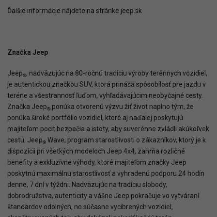
Ďalšie informácie nájdete na stránke jeep.sk
Značka
Jeep
Jeep
, nadväzujúc na 80-ročnú tradíciu výroby terénnych vozidiel,
®
je autentickou značkou SUV, ktorá prináša spôsobilosť pre jazdu v
teréne a všestrannosť ľuďom, vyhľadávajúcim neobyčajné cesty.
Značka Jeep
ponúka otvorenú výzvu žiť život naplno tým, že
®
ponúka široké portfólio vozidiel, ktoré aj naďalej poskytujú
majiteľom pocit bezpečia a istoty, aby suverénne zvládli akúkoľvek
cestu. Jeep
Wave, program starostlivosti o zákazníkov, ktorý je k
®
dispozícii pri všetkých modeloch Jeep 4x4, zahŕňa rozličné
benefity a exkluzívne výhody, ktoré majiteľom značky Jeep
poskytnú maximálnu starostlivosť a vyhradenú podporu 24 hodín
denne, 7 dní v týždni. Nadväzujúc na tradíciu slobody,
dobrodružstva, autenticity a vášne Jeep pokračuje vo vytváraní
štandardov odolných, no súčasne vycibrených vozidiel,