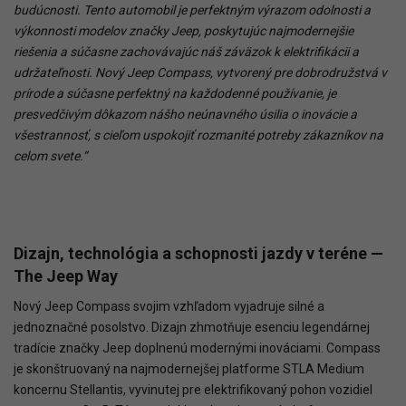
budúcnosti. Tento automobil je perfektným výrazom odolnosti a
výkonnosti modelov značky Jeep, poskytujúc najmodernejšie
riešenia a súčasne zachovávajúc náš záväzok k elektrifikácii a
udržateľnosti. Nový Jeep Compass, vytvorený pre dobrodružstvá v
prírode a súčasne perfektný na každodenné používanie, je
presvedčivým dôkazom nášho
neúnavného
úsilia
o
inovácie
a
všestrannosť,
s
cieľom
uspokojiť
rozmanité
potreby
zákazníkov
na
celom svete.“
Dizajn, technológia a schopnosti jazdy v teréne —
The Jeep Way
Nový Jeep Compass svojim vzhľadom vyjadruje silné a
jednoznačné posolstvo. Dizajn zhmotňuje esenciu legendárnej
tradície značky Jeep doplnenú modernými inováciami. Compass
je skonštruovaný na najmodernejšej platforme STLA Medium
koncernu Stellantis, vyvinutej pre elektrifikovaný pohon vozidiel