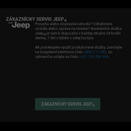
Jeep
Ducking
Zvolávacia akcia TAKATA
®
Ambasádor značky Jeep
: Boris Valábik
®
ZÁKAZNÍCKY SERVIS JEEP
®
Ambasádorka značky Jeep
: Viktória Forster
®
Porucha alebo dopravná nehoda? Odtiahnutie
vozidla alebo oprava na mieste? Asistenčná služba
Ambasádor značky Jeep
: William Fox Pitt
®
Jeep
je vám k dispozícii v každej situácii 24 hodín
®
denne, 7 dní v týždni v celej Európe.
Partnerstvo: Jeep
& Spartan
®
Ak potrebujete využiť poskytované služby, zavolajte
na bezplatné telefónne číslo
0800 111 992
, zo
zahraničia volajte na číslo
+421 255 566 444
.
ZÁKAZNÍCKY SERVIS JEEP
®