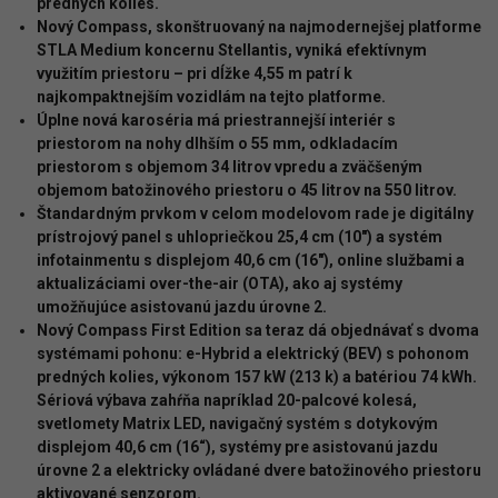
predných
kolies.
Nový Compass, skonštruovaný na najmodernejšej platforme
STLA Medium koncernu Stellantis,
vyniká
efektívnym
využitím
priestoru
–
pri
dĺžke
4,55
m
patrí
k
najkompaktnejším vozidlám na tejto platforme.
Úplne nová karoséria má priestrannejší interiér s
priestorom na nohy dlhším o 55 mm, odkladacím
priestorom s objemom 34 litrov vpredu a zväčšeným
objemom batožinového priestoru o 45 litrov na 550 litrov.
Štandardným
prvkom
v
celom
modelovom
rade
je
digitálny
prístrojový
panel
s
uhlopriečkou 25,4 cm (10") a systém
infotainmentu s displejom 40,6 cm (16"), online službami a
aktualizáciami over-the-air (OTA), ako aj systémy
umožňujúce asistovanú jazdu úrovne 2.
Nový Compass First Edition sa teraz dá objednávať s dvoma
systémami pohonu: e-Hybrid a elektrický (BEV) s pohonom
predných kolies, výkonom 157 kW (213 k) a batériou 74 kWh.
Sériová
výbava
zahŕňa
napríklad
20-palcové
kolesá,
svetlomety
Matrix
LED,
navigačný systém
s dotykovým
displejom 40,6 cm (16“), systémy pre asistovanú jazdu
úrovne 2 a elektricky ovládané dvere batožinového priestoru
aktivované senzorom.