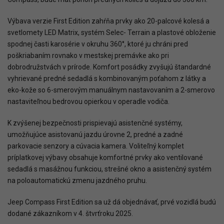
Výbava verzie First Edition zahŕňa prvky ako 20-palcové kolesá a
svetlomety LED Matrix, systém Selec- Terrain a plastové obloženie
spodnej časti karosérie v okruhu 360°, ktoré ju chráni pred
poškriabaním rovnako v mestskej premávke ako pri
dobrodružstvách v prírode. Komfort posádky zvyšujú štandardné
vyhrievané predné sedadlá s kombinovaným poťahom z látky a
eko-kože so 6-smerovým manuálnym nastavovaním a 2-smerovo
nastaviteľnou bedrovou opierkou v operadle vodiča.
K zvýšenej bezpečnosti prispievajú asistenčné systémy,
umožňujúce asistovanú jazdu úrovne 2, predné a zadné
parkovacie senzory a cúvacia kamera. Voliteľný komplet
príplatkovej výbavy obsahuje komfortné prvky ako ventilované
sedadlá s masážnou funkciou, strešné okno a asistenčný systém
na poloautomatickú zmenu jazdného pruhu.
Jeep Compass First Edition sa už dá objednávať, prvé vozidlá budú
dodané zákazníkom v 4. štvrťroku 2025.