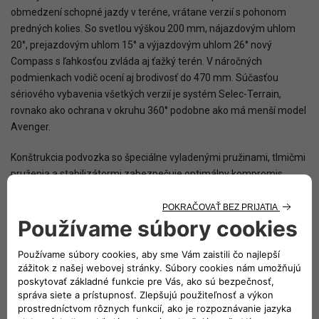
obmedzení schopné jazdy v teréne, vrátane verzií s pohonom
predných kolies. So svetlou výškou 200 mm, nájazdovým uhlom
20°, prejazdovým uhlom 15° a výjazdovým uhlom 26° nový
Compass s ľahkosťou zvláda aj ťažký terén. V náročných
podmienkach vodič ocení aj brodivosť do 470 mm. Súčasťou
sériového vybavenia všetkých verzií je systém Selec-Terrain,
rovnako ako ochrana v okruhu 360° podobne ako má menší model
Avenger.
Konštrukcia podvozka so špeciálne vyladenými pružinami, tlmičmi
pruženia a stabilizátormi zabezpečuje optimálny kompromis
medzi ovládateľnosťou a komfortom. Verzie s pohonom všetkých
kolies majú ešte lepšiu prejazdnosť v teréne vďaka nájazdovému
uhlu 27 stupňov, prejazdovému uhlu 16 stupňov a výjazdovému
uhlu 31 stupňov, ako aj zväčšenej svetlej výške a tým aj brodivosti.
Verzie s pohonom všetkých kolies sú okrem toho vybavené aj
asistentom pre zjazd z kopca HDC (Hill Descent Control).
Oproti svojmu predchodcovi má Compass novej generácie väčší