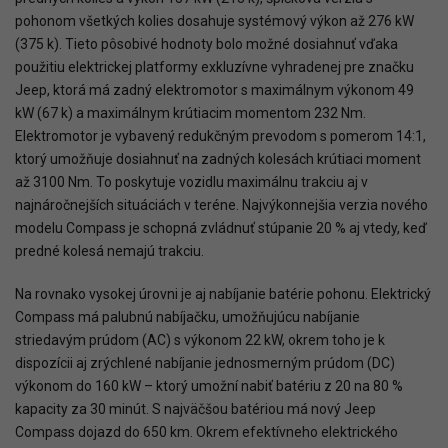
pohonom všetkých kolies dosahuje systémový výkon až 276 kW
(375 k). Tieto pôsobivé hodnoty bolo možné dosiahnuť vďaka
použitiu elektrickej platformy exkluzívne vyhradenej pre značku
Jeep, ktorá má zadný elektromotor s maximálnym výkonom 49
kW (67 k) a maximálnym krútiacim momentom 232 Nm.
Elektromotor je vybavený redukčným prevodom s pomerom 14:1,
ktorý umožňuje dosiahnuť na zadných kolesách krútiaci moment
až 3100 Nm. To poskytuje vozidlu maximálnu trakciu aj v
najnáročnejších situáciách v teréne. Najvýkonnejšia verzia nového
modelu Compass je schopná zvládnuť stúpanie 20 % aj vtedy, keď
predné kolesá nemajú trakciu.
Na rovnako vysokej úrovni je aj nabíjanie batérie pohonu. Elektrický
Compass má palubnú nabíjačku, umožňujúcu nabíjanie
striedavým prúdom (AC) s výkonom 22 kW, okrem toho je k
dispozícii aj zrýchlené nabíjanie jednosmerným prúdom (DC)
výkonom do 160 kW – ktorý umožní nabiť batériu z 20 na 80 %
kapacity za 30 minút. S najväčšou batériou má nový Jeep
Compass dojazd do 650 km. Okrem efektívneho elektrického