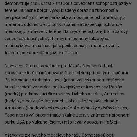
demonštruje príslušnosť k značke a osvedčené schopnosti jazdy v
teréne. Súčasne bol pri vývoji kladený dôraz na funkčnosť a
bezpečnosť. Zosilnené nárazníky a modulárne ochranné štíty z
materiálu odolného voči poškriabaniu zabezpečujú ochranu v
mestskej premávke i v teréne. Na zvýšenie ochrany bol radarový
senzor asistenčných systémov umiestnený tak, aby sa
minimalizovala možnosť jeho poškodenia pri manévrovaní v
tesnom priestore alebo jazde off-road.
Nový Jeep Compass sa bude predávať v šiestich farbách
karosérie, ktoré sú inšpirované špecifickými prírodnými regiónmi.
Paleta siaha od odtieňa Hawai (jasne zelený) pripomínajúceho
bujnú tropickú vegetáciu na Havajských ostrovoch cez Pacific
(modrý) predstavujúci šíre rozlohy Tichého oceánu, Antarctica
(biely) symbolizujúci ľad a sneh v okolí južného pólu planéty,
Amazonia (hnedozelený) evokujúci Amazonský dažďový prales,
Yosemite (sivý) pripomínajúci skalné útesy v známom národnom
parku USA po Vulcano (čierny) inšpirovaný sopkami na Sicílii.
Všetky verzie nového modelového radu Compass sú bez