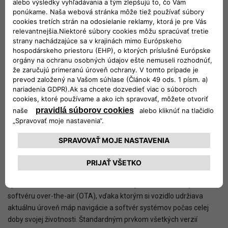
vnútorný priestor a variabilitu, pričom s dĺžkou iba 4,55 metra
zostáva jedným z najkompaktnejších automobilov
skonštruovaných na platforme STLA Medium koncernu Stellantis.
Priestor na nohy vzadu je väčší o 55 mm, v prednej časti kabíny je
odkladací priestor s objemom 34 litrov. Batožinový priestor má
základný objem zväčšený o 45 litrov na 550 litrov. Štandardným
prvkom všetkých verzií je sklopné operadlo zadného sedadla
delené v pomere 40/20/40, zabezpečujúce maximálnu flexibilitu
pri kombinovanej preprave osôb a nákladu.
Z hľadiska technológií nový Jeep Compass demonštruje prístup
all-inclusive. Digitálny prístrojový panel s uhlopriečkou 25,4 cm
(10") je prepojený s novým systémom infotainmentu, vybaveným
dotykovým
displejom s uhlopriečkou 40,6 cm (16“). Systém umožňuje
využívanie online služieb Connect, ako aj aktualizácie máp a
softvéru over-the-air (OTA), vďaka ktorým si vozidlo udržiava
aktuálnu úroveň máp navigácie a softvér systémov počas celej
doby svojej životnosti. Štandardným prvkom všetkých verzií