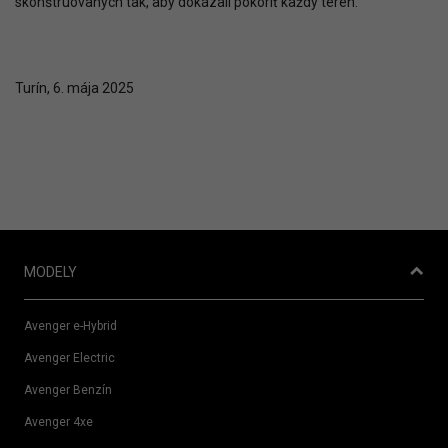
skonštruovaných tak, aby dokázali pokoriť každý terén.
Turín, 6. mája 2025
MODELY
Avenger e-Hybrid
Avenger Electric
Avenger Benzín
Avenger 4xe