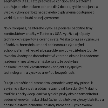
segmentov C a D. Táto predvídavo koncipovaná platforma
zaručuje pri elektrickom pohone dlhý dojazd, rýchle nabíjanie a
vysokú výkonnosť bez negatívneho ovplyvnenia dostupnosti
vozidiel, ktoré budú na nej vytvorené.
Nový Compass, na ktorého vývoji sa podieľali osobitné tímy
konštruktérov značky v Turíne a v USA, využíva aj nápady
technických expertov z celého sveta. Vďaka tomu sa vyznačuje
pôsobivou harmóniou medzi odolnosťou s výraznými
schopnosťami off-road a bezproblémovou využiteľnosťou. Je
rovnako vhodný na dobrodružstvá v teréne ako na každodenné
jazdenie v mestskej premávke, pretože poskytuje
bezkonkurenčnú všestrannosť v spojení s vyspelými
technológiami a vysokou úrovňou bezpečnosti.
Dizajn karosérie bol starostlivo vymodelovaný, aby prispel k
zvýšeniu výkonnosti a súčasne zachoval ikonický štýl. V duchu
tradície značky Jeep využíva typické prvky ako nezameniteľnú
sedemotvorovú masku chladiča, lichobežníkové výrezy blatníkov a
odolné plastové ochranné obklady karosérie. Tým navonok