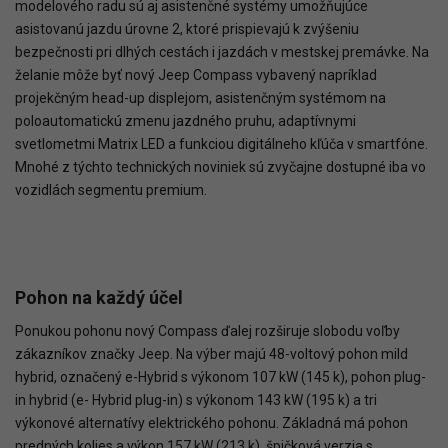
modelového radu sú aj asistenčné systémy umožňujúce
asistovanú jazdu úrovne 2, ktoré prispievajú k zvýšeniu
bezpečnosti pri dlhých cestách i jazdách v mestskej premávke. Na
želanie môže byť nový Jeep Compass vybavený napríklad
projekčným head-up displejom, asistenčným systémom na
poloautomatickú zmenu jazdného pruhu, adaptívnymi
svetlometmi Matrix LED a funkciou digitálneho kľúča v smartfóne.
Mnohé z týchto technických noviniek sú zvyčajne dostupné iba vo
vozidlách segmentu premium.
Pohon na každý účel
Ponukou pohonu nový Compass ďalej rozširuje slobodu voľby
zákazníkov značky Jeep. Na výber majú 48-voltový pohon mild
hybrid, označený e-Hybrid s výkonom 107 kW (145 k), pohon plug-
in hybrid (e- Hybrid plug-in) s výkonom 143 kW (195 k) a tri
výkonové alternatívy elektrického pohonu. Základná má pohon
predných kolies a výkon 157 kW (213 k), špičková verzia s