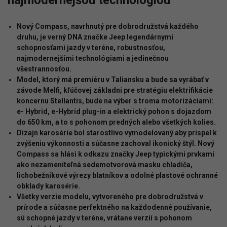
najmodernejšou technológiou
Nový Compass, navrhnutý pre dobrodružstvá každého
druhu, je verný DNA značke Jeep legendárnymi
schopnosťami
jazdy
v
teréne,
robustnosťou,
najmodernejšími
technológiami
a jedinečnou
všestrannosťou.
Model, ktorý má premiéru v Taliansku a bude sa vyrábať v
závode Melfi, kľúčovej základni pre stratégiu elektrifikácie
koncernu Stellantis, bude na výber s troma motorizáciami:
e- Hybrid,
e-Hybrid
plug-in
a
elektrický
pohon
s
dojazdom
do
650
km,
a
to
s
pohonom
predných alebo všetkých kolies.
Dizajn karosérie bol starostlivo vymodelovaný aby prispel k
zvýšeniu výkonnosti a súčasne zachoval ikonický štýl. Nový
Compass sa hlási k odkazu značky Jeep typickými prvkami
ako nezameniteľná sedemotvorová masku chladiča,
lichobežníkové výrezy blatníkov a odolné plastové ochranné
obklady karosérie.
Všetky verzie modelu, vytvoreného pre dobrodružstvá v
prírode a súčasne perfektného na každodenné používanie,
sú schopné jazdy v teréne, vrátane verzií s pohonom