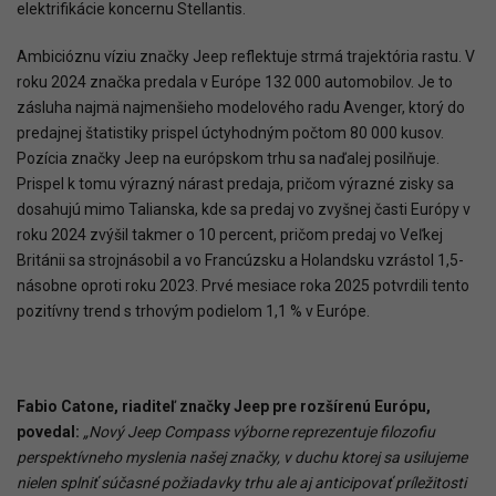
elektrifikácie koncernu Stellantis.
Ambicióznu víziu značky Jeep reflektuje strmá trajektória rastu. V
roku 2024 značka predala v Európe 132 000 automobilov. Je to
zásluha najmä najmenšieho modelového radu Avenger, ktorý do
predajnej štatistiky prispel úctyhodným počtom 80 000 kusov.
Pozícia značky Jeep na európskom trhu sa naďalej posilňuje.
Prispel k tomu výrazný nárast predaja, pričom výrazné zisky sa
dosahujú mimo Talianska, kde sa predaj vo zvyšnej časti Európy v
roku 2024 zvýšil takmer o 10 percent, pričom predaj vo Veľkej
Británii sa strojnásobil a vo Francúzsku a Holandsku vzrástol 1,5-
násobne oproti roku 2023. Prvé mesiace roka 2025 potvrdili tento
pozitívny trend s trhovým podielom 1,1 % v Európe.
Fabio Catone, riaditeľ značky Jeep pre rozšírenú Európu,
povedal:
„Nový Jeep Compass výborne reprezentuje filozofiu
perspektívneho myslenia našej značky, v duchu ktorej sa usilujeme
nielen splniť súčasné požiadavky trhu ale aj anticipovať príležitosti