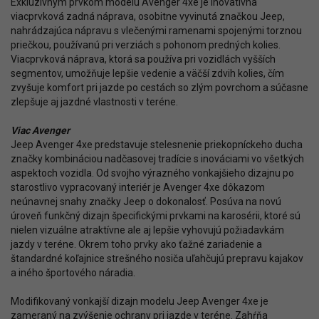
Exkluzívnym prvkom modelu Avenger 4xe je inovatívna
viacprvková zadná náprava, osobitne vyvinutá značkou Jeep,
nahrádzajúca nápravu s vlečenými ramenami spojenými torznou
priečkou, používanú pri verziách s pohonom predných kolies.
Viacprvková náprava, ktorá sa používa pri vozidlách vyšších
segmentov, umožňuje lepšie vedenie a väčší zdvih kolies, čím
zvyšuje komfort pri jazde po cestách so zlým povrchom a súčasne
zlepšuje aj jazdné vlastnosti v teréne.
Viac Avenger
Jeep Avenger 4xe predstavuje stelesnenie priekopníckeho ducha
značky kombináciou nadčasovej tradície s inováciami vo všetkých
aspektoch vozidla. Od svojho výrazného vonkajšieho dizajnu po
starostlivo vypracovaný interiér je Avenger 4xe dôkazom
neúnavnej snahy značky Jeep o dokonalosť. Posúva na novú
úroveň funkčný dizajn špecifickými prvkami na karosérii, ktoré sú
nielen vizuálne atraktívne ale aj lepšie vyhovujú požiadavkám
jazdy v teréne. Okrem toho prvky ako ťažné zariadenie a
štandardné koľajnice strešného nosiča uľahčujú prepravu kajakov
a iného športového náradia.
Modifikovaný vonkajší dizajn modelu Jeep Avenger 4xe je
zameraný na zvýšenie ochrany pri jazde v teréne. Zahŕňa