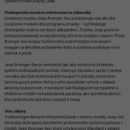
všetkých kolies značky Jeep.
“
Priekopnícka inovácia orientovaná na zákazníka
Uvedenie modelu Jeep Avenger 4xe predstavuje viac ako iba
rozšírenie modelového programu značky – symbolizuje
strategickú reakciu na dopyt zákazníkov. Značka Jeep pozorne
sleduje požiadavky svojej klientely, ktoré sa vyvíjajú s časom. Preto
Avenger 4xe svojou funkčnosťou a technickými inováciami
reaguje na aktuálne požiadavky doby a súčasne poskytuje nový
zážitok z jazdy.
Jeep Avenger 4xe je navrhnutý tak, aby vyhovoval širokému
spektru individuálnych potrieb. Oslovuje fanúšikov jazdy v teréne
rovnako ako ľudí orientovaných na šport v prírode, motoristov
favorizujúcich pohon 4x4 pre jeho špecifické výhody v oblasti
aktívnej bezpečnosti, mestských ľudí hľadajúcich kompaktné a
efektívne vozidlo na každodenné jazdenia, ako aj individualistov,
ktorí jednoducho iba chcú vystúpiť z masy.
Viac zábavy
Tradícia legendárnych schopností jazdy v teréne značky Jeep robí
obrovský skok vpred zavedením prelomového systému pohonu v
modeli Jeep Avenger 4xe, ktorý vytvára nový štandard v oblasti