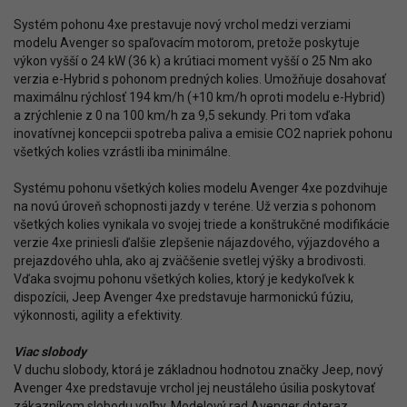
Systém pohonu 4xe prestavuje nový vrchol medzi verziami
modelu Avenger so spaľovacím motorom, pretože poskytuje
výkon vyšší o 24 kW (36 k) a krútiaci moment vyšší o 25 Nm ako
verzia e-Hybrid s pohonom predných kolies. Umožňuje dosahovať
maximálnu rýchlosť 194 km/h (+10 km/h oproti modelu e-Hybrid)
a zrýchlenie z 0 na 100 km/h za 9,5 sekundy. Pri tom vďaka
inovatívnej koncepcii spotreba paliva a emisie CO2 napriek pohonu
všetkých kolies vzrástli iba minimálne.
Systému pohonu všetkých kolies modelu Avenger 4xe pozdvihuje
na novú úroveň schopnosti jazdy v teréne. Už verzia s pohonom
všetkých kolies vynikala vo svojej triede a konštrukčné modifikácie
verzie 4xe priniesli ďalšie zlepšenie nájazdového, výjazdového a
prejazdového uhla, ako aj zväčšenie svetlej výšky a brodivosti.
Vďaka svojmu pohonu všetkých kolies, ktorý je kedykoľvek k
dispozícii, Jeep Avenger 4xe predstavuje harmonickú fúziu,
výkonnosti, agility a efektivity.
Viac slobody
V duchu slobody, ktorá je základnou hodnotou značky Jeep, nový
Avenger 4xe predstavuje vrchol jej neustáleho úsilia poskytovať
zákazníkom slobodu voľby. Modelový rad Avenger doteraz