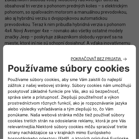
obsahoval tri verzie s pohonom predných kolies – s elektrickým
pohonom, so spaľovacím motorom a manuálnou prevodovkou,
ako aj hybridnú verziu s dvojspojkovou automatickou
prevodovkou. Teraz k nim pribudla hybridná verzia s pohonom
4x4. Nový Avenger 4xe – rovnako ako všetky ostatné modely
značky Jeep – poskytuje zákazníkom slobodu vypraviť sa na
mieste, ktoré iní nie sú schopní dosiahnuť. A vďaka inovatívnemu
systému pohonu 4x4 to môžu robiť bezkonkurenčne suverénne.
Pri systéme pohonu 4xe modelu Avenger poháňa zadné kolesá
48-voltový elektromotor, vybavený redukčným prevodom s
pomerom 22,7:1, ktorý umožňuje mimoriadnu trakciu vďaka
krútiacemu momentu až 1900 Nm na zadných kolesách. To
umožňuje zdolávať stúpanie takmer 40 % na nespevnenom
štrkovom povrchu a do 20 % v prípade ak predné kolesá nemajú
záber.
Inteligentný systém pohonu všetkých kolies modelu Jeep Avenger
4xe je k dispozícii vždy, keď ho vodič skutočne potrebuje. Pri malej
rýchlosti (do 30 km/h) je pohon všetkých kolies permanentný, s
rozdelením krútiaceho momentu na nápravy v pomere 50:50
percent. V oblasti stredných rýchlostí (30 až 90 km/h) sa pohon