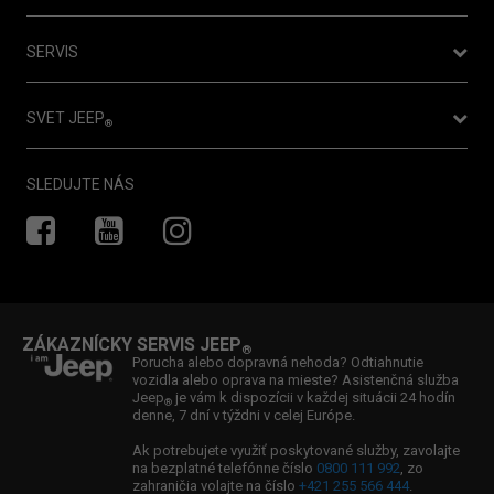
Nový Jeep® Compass je tu!
Cenníky
Jeep
Avenger - dopredaj skladových zásob
SERVIS
®
Konfigurátor
Jeep
Avenger už aj vo verzii 4xe
®
Objednať vozidlo do servisu
Testovacia jazda
SVET JEEP
®
Vyhľadať servis
Cenová ponuka
Novinky
Záruka
SLEDUJTE NÁS
Vyhľadať predajcu
Newsletter
Asistencia
Kontaktujte nás
Súťaže
Zákaznícky servis
Jeep
Ducking
Zvolávacia akcia TAKATA
®
Ambasádor značky Jeep
: Boris Valábik
Ponuka wallboxov
®
ZÁKAZNÍCKY SERVIS JEEP
®
Ambasádorka značky Jeep
: Viktória Forster
®
Porucha alebo dopravná nehoda? Odtiahnutie
vozidla alebo oprava na mieste? Asistenčná služba
Ambasádor značky Jeep
: William Fox Pitt
®
Jeep
je vám k dispozícii v každej situácii 24 hodín
®
denne, 7 dní v týždni v celej Európe.
Partnerstvo: Jeep
& Spartan
®
Ak potrebujete využiť poskytované služby, zavolajte
na bezplatné telefónne číslo
0800 111 992
, zo
zahraničia volajte na číslo
+421 255 566 444
.