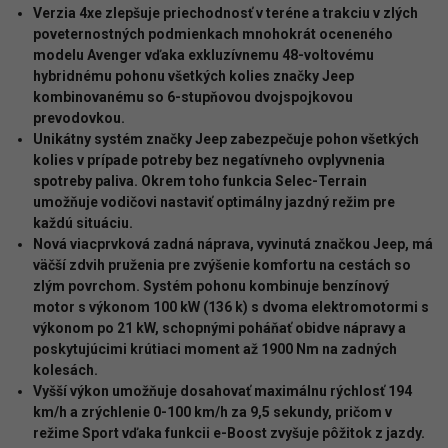
Verzia 4xe zlepšuje priechodnosť v teréne a trakciu v zlých
poveternostných podmienkach mnohokrát oceneného
modelu Avenger vďaka exkluzívnemu 48-voltovému
hybridnému pohonu všetkých kolies značky Jeep
kombinovanému so 6-stupňovou dvojspojkovou
prevodovkou.
Unikátny systém značky Jeep zabezpečuje pohon všetkých
kolies v prípade potreby bez negatívneho ovplyvnenia
spotreby paliva. Okrem toho funkcia Selec-Terrain
umožňuje vodičovi nastaviť optimálny jazdný režim pre
každú situáciu.
Nová viacprvková zadná náprava, vyvinutá značkou Jeep, má
väčší zdvih pruženia pre zvýšenie komfortu na cestách so
zlým povrchom. Systém pohonu kombinuje benzínový
motor s výkonom 100 kW (136 k) s dvoma elektromotormi s
výkonom po 21 kW, schopnými poháňať obidve nápravy a
poskytujúcimi krútiaci moment až 1900 Nm na zadných
kolesách.
Vyšší výkon umožňuje dosahovať maximálnu rýchlosť 194
km/h a zrýchlenie 0-100 km/h za 9,5 sekundy, pričom v
režime Sport vďaka funkcii e-Boost zvyšuje pôžitok z jazdy.