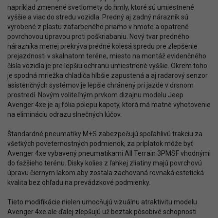
napríklad zmenené svetlomety do hmly, ktoré sú umiestnené
vyššie a viac do stredu vozidla. Predný aj zadný nárazník sú
vyrobené z plastu zafarbeného priamo v hmote a opatrené
povrchovou úpravou proti poškriabaniu. Nový tvar predného
nárazníka menej prekrýva predné kolesá spredu pre zlepšenie
prejazdnosti v skalnatom teréne, miesto na montáž evidenčného
čísla vozidla je pre lepšiu ochranu umiestnené vyššie. Okrem toho
je spodná mriežka chladiča hlbšie zapustená a aj radarový senzor
asistenčných systémov je lepšie chránený pri jazde v drsnom
prostredí. Novým voliteľným prvkom dizajnu modelu Jeep
Avenger 4xe je aj fólia polepu kapoty, ktorá má matné vyhotovenie
na elimináciu odrazu slnečných lúčov.
Štandardné pneumatiky M+S zabezpečujú spoľahlivú trakciu za
všetkých poveternostných podmienok, za príplatok môže byť
Avenger 4xe vybavený pneumatikami All Terrain 3PMSF vhodnými
do ťažšieho terénu. Disky kolies z ľahkej zliatiny majú povrchovú
úpravu čiernym lakom aby zostala zachovaná rovnaká estetická
kvalita bez ohľadu na prevádzkové podmienky.
Tieto modifikácie nielen umocňujú vizuálnu atraktivitu modelu
Avenger 4xe ale ďalej zlepšujú už beztak pôsobivé schopnosti