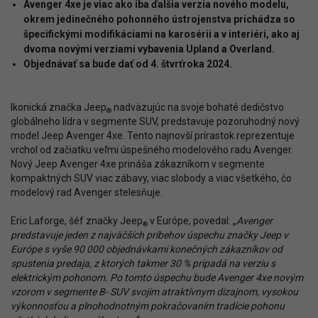
Avenger 4xe je viac ako iba ďalšia verzia nového modelu,
okrem jedinečného pohonného ústrojenstva prichádza so
špecifickými modifikáciami na karosérii a v interiéri, ako aj
dvoma novými verziami vybavenia Upland a Overland.
Objednávať sa bude dať od 4. štvrťroka 2024.
Ikonická značka Jeep
nadväzujúc na svoje bohaté dedičstvo
®
globálneho lídra v segmente SUV, predstavuje pozoruhodný nový
model Jeep Avenger 4xe. Tento najnovší prírastok reprezentuje
vrchol od začiatku veľmi úspešného modelového radu Avenger.
Nový Jeep Avenger 4xe prináša zákazníkom v segmente
kompaktných SUV viac zábavy, viac slobody a viac všetkého, čo
modelový rad Avenger stelesňuje.
Eric Laforge, šéf značky Jeep
v Európe, povedal: „
Avenger
®
predstavuje jeden z najväčších príbehov úspechu značky Jeep v
Európe s vyše 90 000 objednávkami konečných zákazníkov od
spustenia predaja,
z ktorých takmer 30 % pripadá na verziu s
elektrickým pohonom. Po tomto úspechu bude Avenger 4xe novým
vzorom v segmente B- SUV svojim atraktívnym dizajnom, vysokou
výkonnosťou a plnohodnotným pokračovaním tradície pohonu