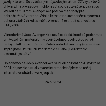
jazdy v teréne. So zväčšeným nájazdovým uhlom 22°, výjazdovým
uhlom 21° a prejazdovým uhlom 35° spolu so zväčšenou svetlou
výškou na 210 mm Avenger 4xe posúva mantinely pre
dobrodružstvá v teréne. Vďaka kompletne utesnenému systému
pohonu všetkých kolies môže Avenger 4xe brodiť cez vodu do
hĺbky 400 mm.
V interiéri má Jeep Avenger 4xe nové sedadlá, ktoré sú potiahnuté
umývateľným materiálom s dvojnásobnou odolnosťou oproti
bežným látkovým poťahom. Poťah sedadiel má navyše špeciálnu
impregnáciu znižujúcu znečistenie a uľahčujúcu čistenie
eventuálnych škvŕn.
Objednávky na Jeep Avenger 4xe sa budú prijímať od 4. štvrťroka
2024. Najnovšie aktualizované informácie nájdete na našej
internetovej stránke
www.jeep.sk
.
24. 5. 2024