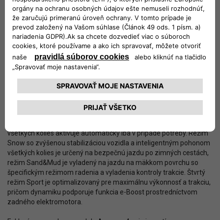
zadnej nápravy aktivuje automaticky iba v prípade potreby. Pri tom
zadný elektromotor zostáva nepretržite pripojený k zadným
kolesám, takže môže okamžite prevziať ich pohon. Pomer
krútiaceho momentu prenášaného na jednotlivé nápravy sa mení
podľa potreby zo základného nastavenia 50:50 percent. Pri
vysokých rýchlostiach (nad 90 km/h) vozidlo jazdí výlučne s
pohonom predných kolies a zadný elektromotor je odpojený aby
svojim odporom nezvyšoval spotrebu paliva.
Funkcia Selec-Terrain umožňuje vodičovi modelu Avenger 4xe
nastaviť optimálny jazdný režim pre každú situáciu. Pri základnom
režime Auto, ktorý je ideálny na bežné každodenné jazdenie s
priaznivou spotrebou paliva a nízkymi emisiami CO2, sa pohon
všetkých kolies aktivuje automaticky iba v prípade potreby. Režim
Snow so zvýšenou stabilizáciou vozidla a inteligentným pohonom
všetkých kolies je určený na bezpečnú jazdu po zimných cestách,
režim Sand&Mud je vyladený na jazdu na mäkkom povrchu so
špecifickým režimom radenia a vyladenia kontroly trakcie. Štvrtý
režim Sport je optimalizovaný pre maximálnu výkonnosť a trakciu,
pričom dynamiku podporuje funkcia e-Boost prostredníctvom
zadného elektromotora.