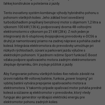
ľahkej konštrukcie a potešenia z jazdy.
Tento inovatívny systém kombinuje výhody hybridného pohonu s
pohonom všetkých kolies. Jeho základ tvorí osvedčený
turbodúchadlom prepĺňaný benzínový motor s objemom 1,2 litra a
výkonom 100 kW (136 k), podporovaný dvoma 48-voltovými
elektromotormi s výkonom po 21 kW (28 k). Z nich jeden je
integrovaný do 6-stupňovej dvojspojkovej prevodovky e-DCS6 a
druhý je namontovaný priamo na zadnej náprave a poháňa zadné
kolesá. Integrácia elektromotora do prevodovky umožňuje pri
nízkych rýchlostiach, cúvaní a parkovaní jazdu výlučne s
elektrickým pohonom. V jazdnom režime Sport funkcia E-Boost
vďaka podpore spaľovacieho motora zadným elektromotorom
zlepšuje dynamiku, čím zvyšuje pôžitok z jazdy.
Aby fungovanie pohonu všetkých kolies 4xe nebolo závislé na
úrovni nabitia 48-voltovej batérie, funkcia „power looping“ pri
vybitej batérii vytvára prepojenie spaľovacieho motora a
elektromotora. V takomto prípade spaľovací motor poháňa predné
kolesá a súčasne aj elektromotor v prevodovke, ktorý vtedy
funguje ako generátor vyrábajúci elektrickú energiu pre
elektromotor pohonu zadných kolies.