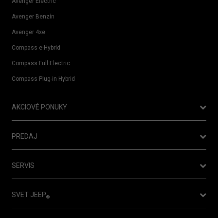
Avenger Electric
Avenger Benzín
Avenger 4xe
Compass e-Hybrid
Compass Full Electric
Compass Plug-in Hybrid
AKCIOVÉ PONUKY
Ponuka Operatívneho leasingu
PREDAJ
Nový Jeep® Compass je tu!
Cenníky
Jeep
Avenger - dopredaj skladových zásob
SERVIS
®
Konfigurátor
Jeep
Avenger už aj vo verzii 4xe
®
Objednať vozidlo do servisu
Testovacia jazda
SVET JEEP
®
Vyhľadať servis
Cenová ponuka