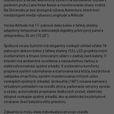
dopravných značiek, asistenčný systém na udržiavanie vozidla v
jazdnom pruhu Lane Keep Assist a monitorovanie únavy vodiča.
Na Slovensku je tiež dostupná výbava Adventure, ktorá tvorí
medzistupeň medzi výbavou Longitude a Altitude.
Verzia Altitude má 17- palcové disky kolies z ľahkej zliatiny,
adaptívny tempomat a dokonalejší digitálny prístrojový panel s
uhlopriečkou 26 cm (10,25”).
Špičková verzia Summit má elegantný vonkajší vzhľad vďaka 18-
palcovým diskom kolies z ľahkej zliatiny, FULL LED projektorovým
svetlometom a tmavo tónovaným sklám v zadnej časti kabíny. V
interiéri má ambientné osvetlenie s nastaviteľnou farbou a
elektrochromatické spätné zrkadlo. K zvýšenému komfortu
prispieva systém odomykania a štartovania bez kľúča, bezdrôtová
nabíjačka smartfónu, systém monitorovania mŕtvych uhlov
vonkajších spätných zrkadiel, širokouhlá (180°) cúvacia kamera s
virtuálnym pohľadom na vozidlo zhora, parkovacie senzory vpredu
a vzadu, automatické prepínanie diaľkových svetiel, elektricky
sklopné vonkajšie spätné zrkadlá, ako aj elektrické bezdotykové
otváranie dverí batožinového priestoru.
Zákazníci si môžu ďalej individualizovať svoje vozidlo