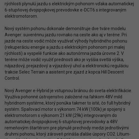
rýchlosti plynulú jazdu s elektrickým pohonom vďaka automatickej
6-stupňovej dvojspojkovej prevodovke e-DCT6 s integrovaným
elektromotorom.
Nový systém pohonu dokonale demonštruje dve tváre modelu
Avenger: suverénnu jazdu rovnako na ceste ako aj v teréne. Pri
jazde na ceste vodič môže využívať výhody hybridného pohonu
(rekuperáciu energie a jazdu s elektrickým pohonom pri malej
rýchlosti) a vyspelé funkcie ako autonómna jazda úrovne 2. V
teréne môže vodič využiť prednosti ako je vyššia svetlá výška,
nájazdový, prejazdový a výjazdový uhol a elektronickú reguláciu
trakcie Selec Terrain a asistent pre zjazd z kopca Hill Descent
Control.
Nový Avenger e-Hybrid je vstupnou bránou do sveta elektrifikácie.
Využíva pohonné ústrojenstvo založené na ľahkom 48V mild
hybridnom systéme, ktorý ponúka takmer to isté, čo full hybridný
systém. Spaľovací motor s výkonom 74 kW (100k) je spojený s
elektromotorom s výkonom 21 kW (29k) integrovaným do
automatickej dvojspojkovej 6-stupňovej prevodovky a 48V
remeňovým štartérom pre plynulé prechody medzi jednotlivými
druhmi pohonu, ktorý zároveň prináša ďalšie úspory CO2. Lítium-