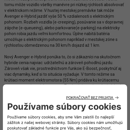
tomu môže vozidlo všetky manévre pri nízkej rýchlosti absolvovať
v elektrickom režime. V hustej mestskej premávke tak môže
Avenger e-Hybrid jazdiť vyše 50 % vzdialenosti s elektrickým
pohonom. Rozbeh vozidla (e-creeping), posúvanie sa v dopravnej
zápche (e-queueing), alebo parkovanie(e-parking) na elektricky
pohon robia jazdu veľmi komfortnou. Úplne nabitá batéria
umožňuje s elektrickým pohonom napríklad v mestskej zóne s
rýchlosťou obmedzenou na 30 km/h dojazd až 1 km.
Nový Avenger e-Hybrid ponúka to, čo si zákazníci na skutočnom
hybride cenia najviac: udržateľnú a zároveň pohodlnú jazdu.
Zároveň však vie, prostredníctvom funkcie E-Boost, poskytnúť aj
viac dynamiky, keď si to situácia vyžaduje. V tomto režime sa
krútiaci moment elektromotora (55 Nm) pridáva ku krútiacemu
momentu spaľovacieho motora. To zlepšuje pružnosť pri nízkych
otáčkach a pri rozjazde vozidla. Plynulé prechody medzi
elektrickým pohonom a pohonom na spaľovací motor
zabezpečuje 48V štartér spojený s motorom ozubeným
remeňom.
Pohodlie a potešenie z jazdy zvyšuje aj nová automatická 6-
stupňová dvojspojková prevodovka e-DCT6, ktorá umožňuje