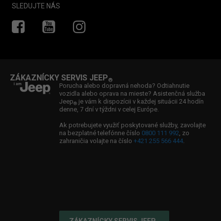
Novinky
Záruka
SLEDUJTE NÁS
Vyhľadať predajcu
Newsletter
Asistencia
Kontaktujte nás
Súťaže
Zákaznícky servis
Jeep
Ducking
Zvolávacia akcia TAKATA
®
Ambasádor značky Jeep
: Boris Valábik
®
ZÁKAZNÍCKY SERVIS JEEP
®
Ambasádorka značky Jeep
: Viktória Forster
®
Porucha alebo dopravná nehoda? Odtiahnutie
vozidla alebo oprava na mieste? Asistenčná služba
Ambasádor značky Jeep
: William Fox Pitt
®
Jeep
je vám k dispozícii v každej situácii 24 hodín
®
denne, 7 dní v týždni v celej Európe.
Partnerstvo: Jeep
& Spartan
®
Ak potrebujete využiť poskytované služby, zavolajte
na bezplatné telefónne číslo
0800 111 992
, zo
zahraničia volajte na číslo
+421 255 566 444
.