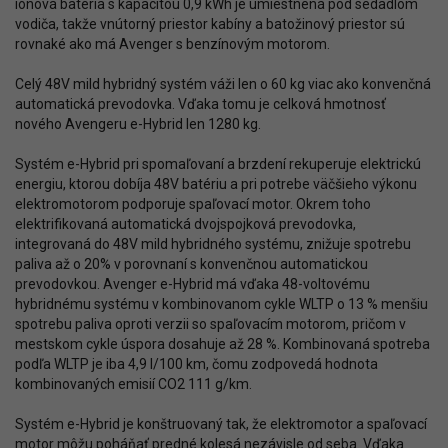
iónová batéria s kapacitou 0,9 kWh je umiestnená pod sedadlom
vodiča, takže vnútorný priestor kabíny a batožinový priestor sú
rovnaké ako má Avenger s benzínovým motorom.
Celý 48V mild hybridný systém váži len o 60 kg viac ako konvenčná
automatická prevodovka. Vďaka tomu je celková hmotnosť
nového Avengeru e-Hybrid len 1280 kg.
Systém e-Hybrid pri spomaľovaní a brzdení rekuperuje elektrickú
energiu, ktorou dobíja 48V batériu a pri potrebe väčšieho výkonu
elektromotorom podporuje spaľovací motor. Okrem toho
elektrifikovaná automatická dvojspojková prevodovka,
integrovaná do 48V mild hybridného systému, znižuje spotrebu
paliva až o 20% v porovnaní s konvenčnou automatickou
prevodovkou. Avenger e-Hybrid má vďaka 48-voltovému
hybridnému systému v kombinovanom cykle WLTP o 13 % menšiu
spotrebu paliva oproti verzii so spaľovacím motorom, pričom v
mestskom cykle úspora dosahuje až 28 %. Kombinovaná spotreba
podľa WLTP je iba 4,9 l/100 km, čomu zodpovedá hodnota
kombinovaných emisií CO2 111 g/km.
Systém e-Hybrid je konštruovaný tak, že elektromotor a spaľovací
motor môžu poháňať predné kolesá nezávisle od seba. Vďaka