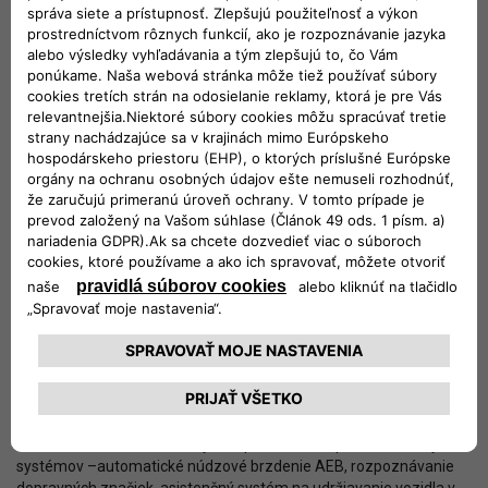
radenia aj pádlami pod volantom. Dynamická jazda sa stane
zábavnejšou a jazda v teréne suverénnejšou. Pri jazde v teréne
nový Avenger e-Hybrid využije svoju svetlú výšku 201 mm,
nájazdový uhol 20°, prejazdový uhol 20° a výjazdový uhol 35°,
takže legendárne off-road schopnosti modelov značky Jeep
sú
®
zachované aj s hybridným pohonom. Systém regulácie trakcie
Select Terrain umožňuje nastaviť 6 jazdných režimov, z toho 3 pre
jazdu po ceste (Normal, Eco, Sport) a 3 pre jazdu v teréne (Sand,
Mud, Snow). Okrem toho systém Hill Descent Control znižuje riziko
zošmyknutia sa a straty ovládateľnosti pri zjazde zo strmého
svahu v teréne.
Nový Avenger e-Hybrid je dostupný v štyroch verziách.
Všetky štandardne ponúkajú Select Terrain, Hill Descent Control,
automatickú prevodovku s radením pádlami pod volantom, LED
svetlomety, bezdrôtové Apple CarPlay a Android Auto, digitálny
prístrojový panel a množstvo bezpečnostných prvkov výbavy.
Základná Longitude má 16-palcové disky kolies z ľahkej zliatiny,
LED reflektorové svetlomety, tempomat a komplet asistenčných
systémov –automatické núdzové brzdenie AEB, rozpoznávanie