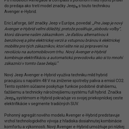
Po modeloch Renegade a Compass s pohonom mild hybrid prišiel
do predaja ako tretí model značky Jeep
s touto technikou
®
Avenger e-Hybrid.
Eric Laforge, šéf značky Jeep v Európe, povedal: „
Pre Jeep je nový
Avenger e-Hybrid veľmi dôležitý, pretože posilňuje „slobodu voľby“,
ktorú dávame našim zákazníkom. Je ďalšou alternatívou k
benzínovej a plne elektrickej verzii a vstupnou bránou k elektrickej
mobilite pre tých zákazníkov, ktorí ešte nie sú pripravení na
revolúciu na automobilovom trhu. Nový Avenger e-Hybrid
kombinuje elektrifikáciu a automatickú prevodovku ako si to mnohí
zákazníci v tomto čase želajú.
“
Nový Jeep Avenger e-Hybrid využíva techniku mild hybrid
pracujúcu s napätím 48 V na zníženie spotreby paliva a emisií CO2.
Tento systém súčasne poskytuje funkcie podobné drahšiemu,
ťažšiemu a technicky náročnejšiemu systému full hybrid. Značka
Jeep
systémom e-Hybrid pokračuje vo svojej priekopníckej ceste
®
elektrifikácie v segmente tradičných SUV.
Pohonný agregát nového modelu Avenger e-Hybrid predstavuje
vrchol technologického vývoja z hľadiska dosiahnutej kombinácie
komfortu a výkonnosti. Nový Avenger e-Hybrid umožňuje pri nízkej