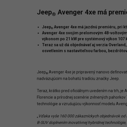
Jeep
Avenger 4xe má premié
®
Jeep
Avenger 4xe má jazdnú premiéru, pri kt
®
Avenger 4xe svojim prelomovým 48-voltovým
výkonom po 21 kW pre systémový výkon 107 kW
Teraz sa už dá objednávať aj verzia Overlan
osvetlením s nastaviteľnou farbou, bezdrôto
Jeep
Avenger 4xe je pripravený nanovo definova
®
nadväzujúcim na bohatú tradíciu značky Jeep.
Teraz, krátko pred oficiálnym uvedením na trh, je
Florencie a prírodnej scenérie zvlnených pahorko
technológie a vzrušujúcu výkonnosť modelu Aveng
„
Vďaka vyše 160 000 zákazníckych objednávok od 
B-SUV
doplnením
inovatívnej hybridnej
technológie,