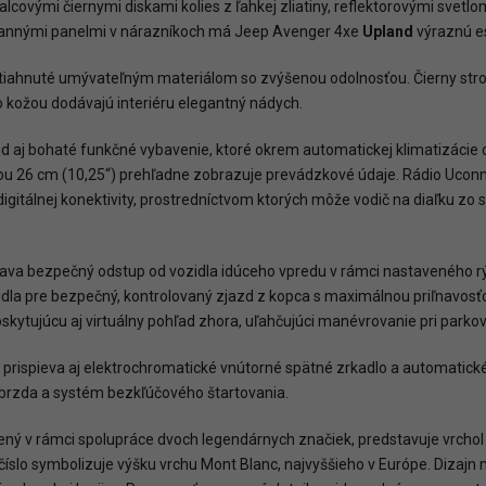
covými čiernymi diskami kolies z ľahkej zliatiny, reflektorovými svetlom
hrannými panelmi v nárazníkoch má Jeep Avenger 4xe
Upland
výraznú es
otiahnuté umývateľným materiálom so zvýšenou odolnosťou. Čierny strop
o kožou dodávajú interiéru elegantný nádych.
aj bohaté funkčné vybavenie, ktoré okrem automatickej klimatizácie o
čkou 26 cm (10,25“) prehľadne zobrazuje prevádzkové údaje. Rádio Ucon
igitálnej konektivity, prostredníctvom ktorých môže vodič na diaľku zo
va bezpečný odstup od vozidla idúceho vpredu v rámci nastaveného rých
zidla pre bezpečný, kontrolovaný zjazd z kopca s maximálnou priľnavos
ytujúcu aj virtuálny pohľad zhora, uľahčujúci manévrovanie pri parkov
i prispieva aj elektrochromatické vnútorné spätné zrkadlo a automatick
 brzda a systém bezkľúčového štartovania.
rený v rámci spolupráce dvoch legendárnych značiek, predstavuje vrch
o číslo symbolizuje výšku vrchu Mont Blanc, najvyššieho v Európe. Dizaj