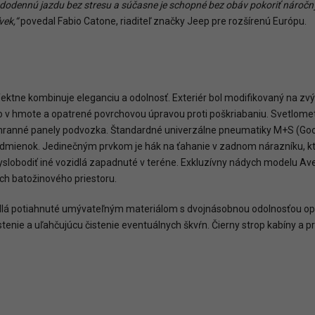
ždodennú
jazdu bez
stresu
a
súčasne
je
schopné
bez
obáv
pokoriť
náročn
vek,“
povedal Fabio Catone, riaditeľ značky Jeep pre rozšírenú Európu.
ktne kombinuje eleganciu a odolnosť. Exteriér bol modifikovaný na zvýš
o v hmote a opatrené povrchovou úpravou proti poškriabaniu. Svetlom
aj ochranné panely podvozka. Štandardné univerzálne pneumatiky M+S (
odmienok. Jedinečným prvkom je hák na ťahanie v zadnom nárazníku, kto
slobodiť iné vozidlá zapadnuté v teréne. Exkluzívny nádych modelu A
ch batožinového priestoru.
edadlá potiahnuté umývateľným materiálom s dvojnásobnou odolnosťou o
enie a uľahčujúcu čistenie eventuálnych škvŕn. Čierny strop kabíny a p