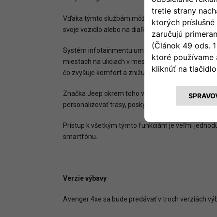
Vďaka týmto službám môže byť majiteľ v kontakte 
svoje vozidlo alebo na diaľku zamknúť a odomknúť
Systém infotainmentu umožňuje využívať online po
miestach na uliciach v meste, ako aj upozornenia 
čo zvyšuje komfort a znižuje stres pri cestovaní.
Značka Jeep okrem toho v rámci nového modelovéh
personalizovať trasy, poskytuje odporúčania na akti
Prístup k všetkým týmto funkciám je veľmi jednoduc
smartfónu.
Verzie výbavy
Avenger 4xe sa bude predávať v troch verziách výba