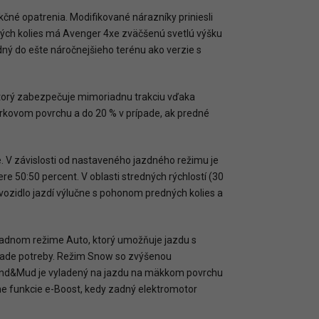
čné opatrenia. Modifikované nárazníky priniesli
ných kolies má Avenger 4xe zväčšenú svetlú výšku
ný do ešte náročnejšieho terénu ako verzie s
torý zabezpečuje mimoriadnu trakciu vďaka
ovom povrchu a do 20 % v prípade, ak predné
e. V závislosti od nastaveného jazdného režimu je
 50:50 percent. V oblasti stredných rýchlostí (30
 vozidlo jazdí výlučne s pohonom predných kolies a
kladnom režime Auto, ktorý umožňuje jazdu s
ípade potreby. Režim Snow so zvýšenou
 Sand&Mud je vyladený na jazdu na mäkkom povrchu
ane funkcie e-Boost, kedy zadný elektromotor