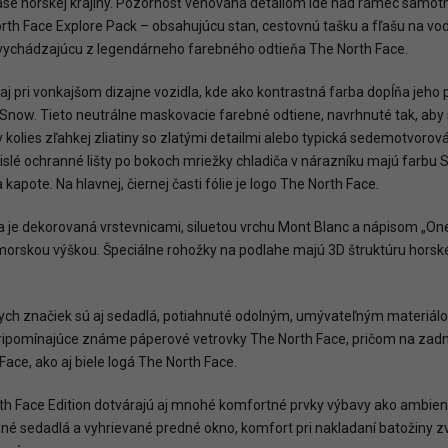
áse horskej krajiny. Pozornosť venovaná detailom ide nad rámec samotné
rth Face Explore Pack – obsahujúcu stan, cestovnú tašku a fľašu na vo
 vychádzajúcu z legendárneho farebného odtieňa The North Face.
j pri vonkajšom dizajne vozidla, kde ako kontrastná farba dopĺňa jeho 
Snow. Tieto neutrálne maskovacie farebné odtiene, navrhnuté tak, aby 
 kolies zľahkej zliatiny so zlatými detailmi alebo typická sedemotvoro
islé ochranné lišty po bokoch mriežky chladiča v nárazníku majú farbu 
 kapote. Na hlavnej, čiernej časti fólie je logo The North Face.
oska je dekorovaná vrstevnicami, siluetou vrchu Mont Blanc a nápisom „
admorskou výškou. Špeciálne rohožky na podlahe majú 3D štruktúru hor
h značiek sú aj sedadlá, potiahnuté odolným, umývateľným materiálo
ipomínajúce známe páperové vetrovky The North Face, pričom na zadnej
ace, ako aj biele logá The North Face.
h Face Edition dotvárajú aj mnohé komfortné prvky výbavy ako ambient
né sedadlá a vyhrievané predné okno, komfort pri nakladaní batožiny z