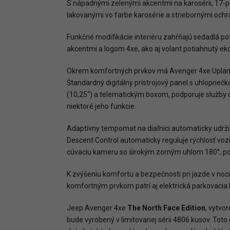
S nápadnými zelenými akcentmi na karosérii, 17-pal
lakovanými vo farbe karosérie a striebornými oc
Funkčné modifikácie interiéru zahŕňajú sedadlá p
akcentmi a logom 4xe, ako aj volant potiahnutý ek
Okrem komfortných prvkov má Avenger 4xe Upland 
Štandardný digitálny prístrojový panel s uhloprie
(10,25“) a telematickým boxom, podporuje služby d
niektoré jeho funkcie.
Adaptívny tempomat na diaľnici automaticky udržia
Descent Control automaticky reguluje rýchlosť vo
cúvaciu kameru so širokým zorným uhlom 180°, posk
K zvýšeniu komfortu a bezpečnosti pri jazde v noc
komfortným prvkom patrí aj elektrická parkovacia
Jeep Avenger 4xe
The
North Face Edition
, vytvo
bude vyrobený v limitovanej sérii 4806 kusov. Tot