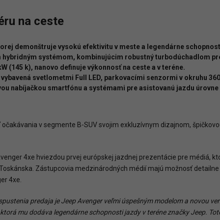
ru na ceste
orej demonštruje vysokú efektivitu v meste a legendárne schopnosti
 hybridným systémom, kombinujúcim robustný turbodúchadlom prep
 (145 k), nanovo definuje výkonnosť na ceste a v teréne.
d, vybavená svetlometmi Full LED, parkovacími senzormi v okruhu 3
vou nabíjačkou smartfónu a systémami pre asistovanú jazdu úrovne 
ť očakávania v segmente B-SUV svojim exkluzívnym dizajnom, špičkovo
 Avenger 4xe hviezdou prvej európskej jazdnej prezentácie pre médiá, k
v Toskánska. Zástupcovia medzinárodných médií majú možnosť detailne p
er 4xe.
spustenia predaja je Jeep Avenger veľmi úspešným modelom
a
novou
ver
ktorá
mu
dodáva
legendárne
schopnosti
jazdy
v
teréne
značky
Jeep.
Tot