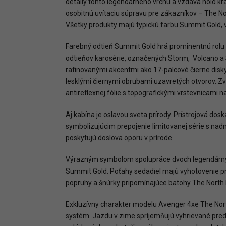
detaily tohto legendárneho vrchu a vzdáva hold kr
osobitnú uvítaciu súpravu pre zákazníkov – The No
Všetky produkty majú typickú farbu Summit Gold,
Farebný odtieň Summit Gold hrá prominentnú rolu a
odtieňov karosérie, označených Storm, Volcano a 
rafinovanými akcentmi ako 17-palcové čierne disky
lesklými čiernymi obrubami uzavretých otvorov. Zv
antireflexnej fólie s topografickými vrstevnicami na
Aj kabína je oslavou sveta prírody. Prístrojová d
symbolizujúcim prepojenie limitovanej série s n
poskytujú doslova oporu v prírode.
Výrazným symbolom spolupráce dvoch legendárnyc
Summit Gold. Poťahy sedadiel majú vyhotovenie pr
popruhy a šnúrky pripomínajúce batohy The North F
Exkluzívny charakter modelu Avenger 4xe The Nort
systém. Jazdu v zime spríjemňujú vyhrievané pred