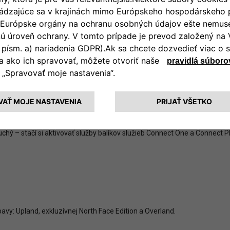
so svojim vozidlom kdekoľvek a kedykoľvek. Pomocou mobilnej aplikáci
 dvere.
dporovanú navigáciu, ktorá poskytuje v reálnom čase aktuálne informá
na nebezpečenstvo na ceste. Aktualizácie over-the-air zabezpečujú, že 
o roka 2025 integrovala hlasového asistenta „ChatGPT“ využívajúceho
vity v prírode a zdieľať históriu značky Jeep.
hý – stačí si aktivovať služby balíkov služieb Connect One a Connect P
vy: Upland, exkluzívnej North Face Edition a Overland.