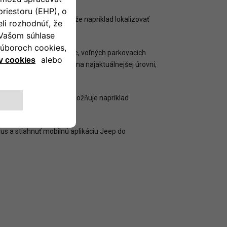
e Jeep v smartfóne môže napríklad lokalizovať
cie o počasí a premávke, voľných parkovacích
mapy navigácie sú vždy na najaktuálnejšej úrovni,
 umelú inteligenciu. Umožňuje napríklad
lus a stiahnuť mobilnú aplikáciu Jeep do