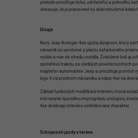
pretože
umožňuje
tichú,
udržateľnú
a
pohodlnú
ka
dokazuje,
že
je
pripravené
na
dobrodružstvá
kdekoľ
Dizajn
Nový Jeep Avenger 4xe upúta dizajnom, ktorý perfe
nárazník sú vyrobené z plastu zafarbeného priam
vyššie a viac do stredu vozidla. Zväčšené boli 
spoľahlivú trakciu za všetkých poveternostných p
majiteľov automobilov Jeep a umožňuje pomôcť vy
logo X na prednom nárazníku a nápis 4xe na dverá
Základ funkčných modifikácií interiéru tvoria s
má navyše špeciálnu impregnáciu znižujúcu znečist
4xe dodávajú interiéru sofistikovaný charakter.
Schopnosti jazdy v teréne