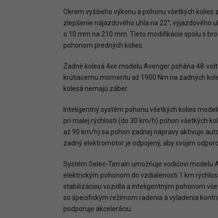
Okrem vyššieho výkonu a pohonu všetkých kolies zv
zlepšenie nájazdového uhla na 22°, výjazdového u
o 10 mm na 210 mm. Tieto modifikácie spolu s brod
pohonom predných kolies.
Zadné kolesá 4xe modelu Avenger poháňa 48-volt
krútiacemu momentu až 1900 Nm na zadných koles
kolesá nemajú záber.
Inteligentný systém pohonu všetkých kolies modelu
pri malej rýchlosti (do 30 km/h) pohon všetkých k
až 90 km/h) sa pohon zadnej nápravy aktivuje auto
zadný elektromotor je odpojený, aby svojim odpor
Systém Selec-Terrain umožňuje vodičovi modelu Av
elektrickým pohonom do vzdialenosti 1 km rýchlos
stabilizáciou vozidla a inteligentným pohonom vš
so špecifickým režimom radenia a vyladenia kontrol
podporuje akceleráciu.