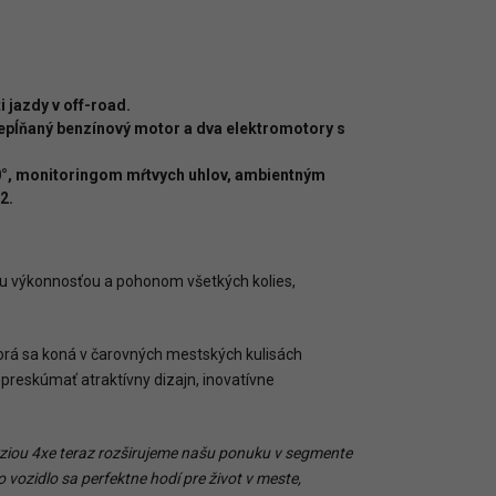
 jazdy v off-road.
ĺňaný benzínový motor a dva elektromotory s
60°, monitoringom mŕtvych uhlov, ambientným
2.
u výkonnosťou a pohonom všetkých kolies,
torá sa koná v čarovných mestských kulisách
reskúmať atraktívny dizajn, inovatívne
ziou
4xe
teraz
rozširujeme
našu
ponuku
v
segmente
o
vozidlo sa
perfektne
hodí
pre
život
v
meste,