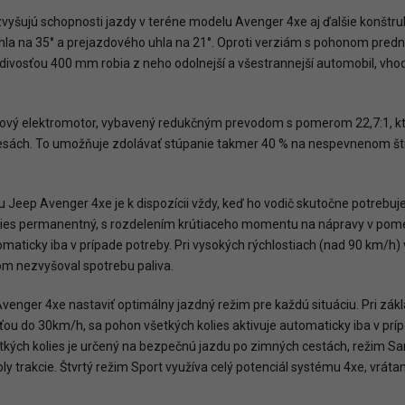
yšujú schopnosti jazdy v teréne modelu Avenger 4xe aj ďalšie konštruk
hla na 35° a prejazdového uhla na 21°. Oproti verziám s pohonom pred
ivosťou 400 mm robia z neho odolnejší a všestrannejší automobil, vhod
ový elektromotor, vybavený redukčným prevodom s pomerom 22,7:1, k
ách. To umožňuje zdolávať stúpanie takmer 40 % na nespevnenom štrk
 Jeep Avenger 4xe je k dispozícii vždy, keď ho vodič skutočne potrebuj
olies permanentný, s rozdelením krútiaceho momentu na nápravy v pomere
maticky iba v prípade potreby. Pri vysokých rýchlostiach (nad 90 km/h)
om nezvyšoval spotrebu paliva.
enger 4xe nastaviť optimálny jazdný režim pre každú situáciu. Pri zá
ťou do 30km/h, sa pohon všetkých kolies aktivuje automaticky iba v pr
etkých kolies je určený na bezpečnú jazdu po zimných cestách, režim
y trakcie. Štvrtý režim Sport využíva celý potenciál systému 4xe, vrát