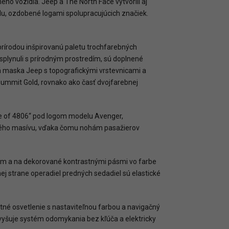
ho vozidla. Jeep a The North Face vytvorili aj
du, ozdobené logami spolupracujúcich značiek.
prírodou inšpirovanú paletu trochfarebných
splynuli s prírodným prostredím, sú doplnené
vá maska Jeep s topografickými vrstevnicami a
Summit Gold, rovnako ako časť dvojfarebnej
One of 4806“ pod logom modelu Avenger,
ského masívu, vďaka čomu nohám pasažierov
m a na dekorované kontrastnými pásmi vo farbe
 strane operadiel predných sedadiel sú elastické
né osvetlenie s nastaviteľnou farbou a navigačný
vyšuje systém odomykania bez kľúča a elektricky