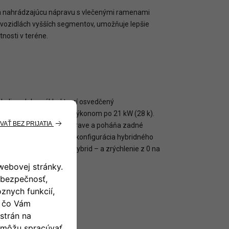
 a nahrádzajúcu nápravu s vlečenými ramenami
i vozidlách vyšších segmentov, umožňuje lepšie
nosti v teréne.
olies. Jeho základ tvorí osvedčený
ými elektromotormi s výkonom po 21 kW (28 k).
aný priamo na zadnej náprave a poháňa zadné
ektrickým pohonom. Táto konfigurácia hybridného
šiu oproti modelu e-Hybrid – a zrýchlenie z 0 na
 a bezpečnosti.