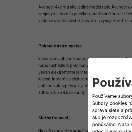
Avenger 4xe má ako jediný model radu Avenger ex
spojenými torznou priečkou, používanú pri verziác
vedenie a väčší zdvih kolies, čím zvyšuje komfort 
Pohonné ústrojenstvo
Inovatívne pohonné ústrojenstvo modelu Jeep Ave
turbodúchadlom prepĺňaný benzínový motor s obje
Jeden elektromotor je integrovaný do 6-stupňove
kolesá. Integrácia elektromotora do prevodovky um
pohonu zabezpečuje systémový výkon 107 kW (145 k
100 km/h za 9,5 sekundy.
Služby Connect
Nový Avenger 4xe umožňuje využívať komplexné portf