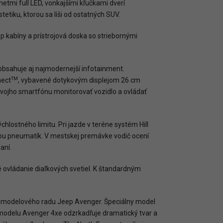
etmi full LED, vonkajšími kľučkami dverí
tetiku, ktorou sa líši od ostatných SUV.
 kabíny a prístrojová doska so striebornými
bsahuje aj najmodernejší infotainment.
TM
nect
, vybavené dotykovým displejom 26 cm
 svojho smartfónu monitorovať vozidlo a ovládať
lostného limitu. Pri jazde v teréne systém Hill
ťou pneumatík. V mestskej premávke vodič ocení
aní.
é ovládanie diaľkových svetiel. K štandardným
ol modelového radu Jeep Avenger. Špeciálny model
n modelu Avenger 4xe odzrkadľuje dramatický tvar a