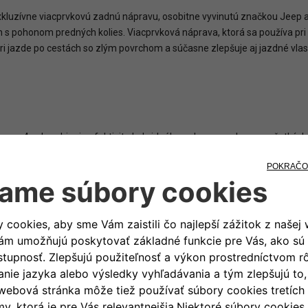
kluzívne viacprvkovú zadnú nápravu, osobitne vyvinutú značkou Jeep
h s pohonom predných kolies. Viacprvková náprava, ktorá sa používa pr
pri jazde po cestách so zlým povrchom a súčasne zlepšuje aj jazdné vlast
nger 4xe kombinuje efektivitu hybridného pohonu s pohonom všetkých k
mom 1,2 litra a výkonom 100 kW (136 k), podporovaný dvoma 48-voltov
j dvojspojkovej automatickej prevodovky (e-DCS6), druhý je namontov
ožňuje pri nízkych rýchlostiach, cúvaní a parkovaní jazdu výlučne s el
). Avenger 4xe dosahuje maximálnu rýchlosť 194 km/h – o 10 km/h vyš
ólio služieb digitálnej konektivity, prispievajúce k zvýšeniu komfortu