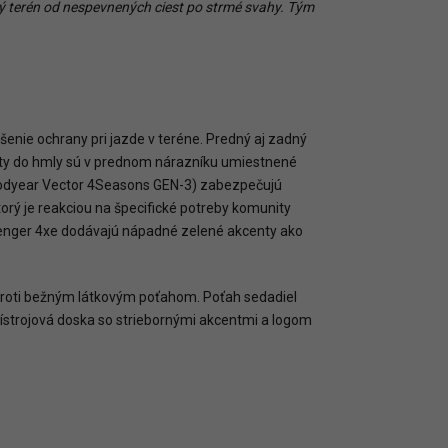
ý
terén
od
nespevnených
ciest
po
strmé
svahy.
Tým
enie ochrany pri jazde v teréne. Predný aj zadný
ety do hmly sú v prednom nárazníku umiestnené
Goodyear Vector 4Seasons GEN-3) zabezpečujú
rý je reakciou na špecifické potreby komunity
venger 4xe dodávajú nápadné zelené akcenty ako
proti bežným látkovým poťahom. Poťah sedadiel
rístrojová doska so striebornými akcentmi a logom