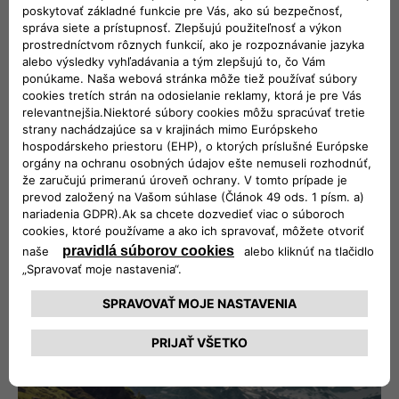
NOSIČE BICYKLOV
Na strechu a ťažné zariadenie pre pohodlnú a a
spoľahlivú prepravu už od 112€
VIAC INFO