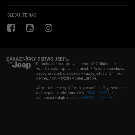
Vyhľadať servis
Cenová ponuka
Novinky
Záruka
SLEDUJTE NÁS
Skladové vozidlá
Newsletter
Asistencia
Vyhľadať predajcu
Súťaže
Zákaznícky servis
Kontaktujte nás
Jeep
Ducking
Zvolávacia akcia TAKATA
®
Ambasádor značky Jeep
: Boris Valábik
Ponuka wallboxov
®
ZÁKAZNÍCKY SERVIS JEEP
®
Ambasádorka značky Jeep
: Viktória Forster
®
Porucha alebo dopravná nehoda? Odtiahnutie
vozidla alebo oprava na mieste? Asistenčná služba
Ambasádor značky Jeep
: William Fox Pitt
®
Jeep
je vám k dispozícii v každej situácii 24 hodín
®
denne, 7 dní v týždni v celej Európe.
Partnerstvo: Jeep
& Spartan
®
Ak potrebujete využiť poskytované služby, zavolajte
na bezplatné telefónne číslo
0800 111 992
, zo
zahraničia volajte na číslo
+421 255 566 444
.