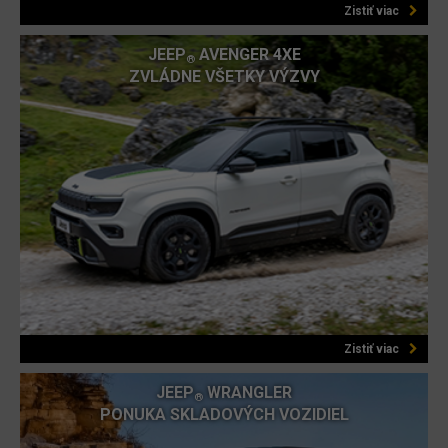
Zistiť viac
JEEP
AVENGER 4XE
®
ZVLÁDNE VŠETKY VÝZVY
Zistiť viac
JEEP
WRANGLER
®
PONUKA SKLADOVÝCH VOZIDIEL