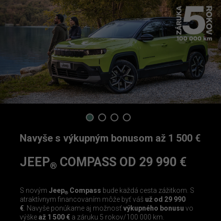
1
2
3
4
Navyše s výkupným bonusom až 1 500 €
JEEP
COMPASS OD 29 990 €
®
S novým
Jeep
Compass
bude každá cesta zážitkom. S
®
atraktívnym financovaním môže byť váš
už od 29 990
€
. Navyše ponúkame aj možnosť
výkupného bonusu
vo
výške
až 1 500 €
a záruku 5 rokov/100 000 km.