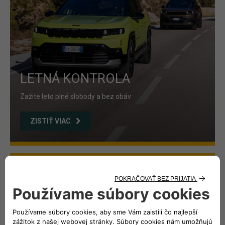
LETNÁ KONTROLA
Zažite leto plné slobody a bez obáv
ZISTIŤ VIAC