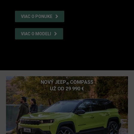
VIAC O PONUKE
VIAC O MODELI
NOVÝ JEEP
COMPASS
®
UŽ OD 29 990 €