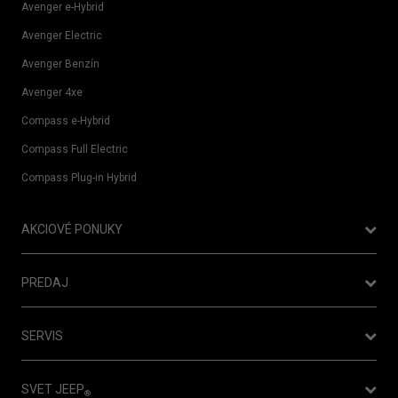
Avenger e-Hybrid
Avenger Electric
Avenger Benzín
Avenger 4xe
Compass e-Hybrid
Compass Full Electric
Compass Plug-in Hybrid
AKCIOVÉ PONUKY
Ponuka Operatívneho leasingu
PREDAJ
Nový Jeep® Compass je tu!
Cenníky
Jeep
Avenger - dopredaj skladových zásob
SERVIS
®
Konfigurátor
Jeep
Avenger už aj vo verzii 4xe
®
Objednať vozidlo do servisu
Testovacia jazda
SVET JEEP
®